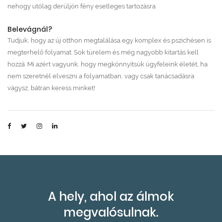
nehogy utólag derüljön fény esetleges tartozásra.
Belevágnál?
Tudjuk, hogy az új otthon megtalálása egy komplex és pszichésen is
megterhelő folyamat. Sok türelem és még nagyobb kitartás kell
hozzá. Mi azért vagyunk, hogy megkönnyítsük ügyfeleink életét, ha
nem szeretnél elveszni a folyamatban, vagy csak tanácsadásra
vágysz, bátran keress minket!
A hely, ahol az álmok
megvalósulnak.