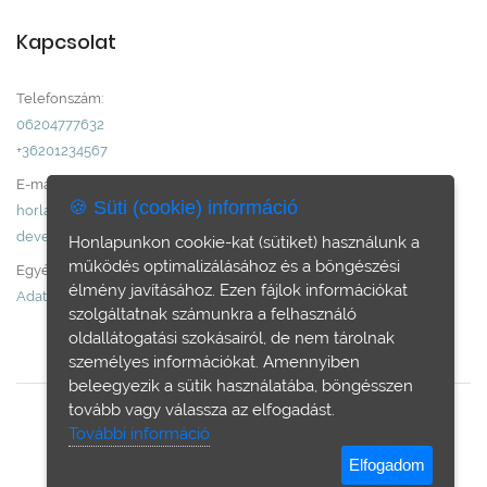
Kapcsolat
Telefonszám:
06204777632
+36201234567
E-mail:
🍪 Süti (cookie) információ
horlandiroda@gmail.com
develop@dummy.com
Honlapunkon cookie-kat (sütiket) használunk a
működés optimalizálásához és a böngészési
Egyéb:
élmény javításához. Ezen fájlok információkat
Adatvédelem
szolgáltatnak számunkra a felhasználó
oldallátogatási szokásairól, de nem tárolnak
személyes információkat. Amennyiben
beleegyezik a sütik használatába, böngésszen
tovább vagy válassza az elfogadást.
További információ
© Horland Ingatlan - Minden jog fenntartva.
Elfogadom