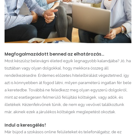
Megfogalmazódott benned az elhatározás...
Most készülsz belevágni életed egyik legnagyobb kalandjába? Jó, ha
tisztában vagy olyan dolgokkal, hogy mekkora összeg áll
rendelkezésedre. Érdemes előzetes hitelelbírálást végeztetned, így
azt is könnyebben át fogod látni, milyen paraméterű ingatlan fér bele
a keretedbe. Továbbá ne feledkezz meg olyan egyszerű dolgokról,
mint az esetlegesen felmerülő felújítási költségek, vagy adók, és
illetékek. Kézenfekvőnek tűnik, de nem egy vevővel találkoztunk
már, akinek ezek a járulékos költségek meglepetést okoztak.
Indul a keresgélés!
Már bújod a szokásos online felületeket és telefonálgatsz, de ez