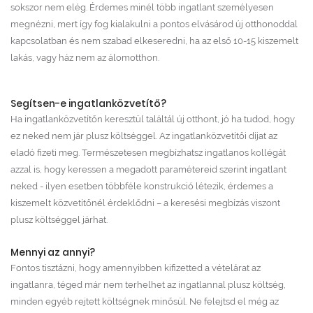
sokszor nem elég. Érdemes minél több ingatlant személyesen
megnézni, mert így fog kialakulni a pontos elvásárod új otthonoddal
kapcsolatban és nem szabad elkeseredni, ha az első 10-15 kiszemelt
lakás, vagy ház nem az álomotthon.
Segítsen-e ingatlanközvetítő?
Ha ingatlanközvetítőn keresztül találtál új otthont, jó ha tudod, hogy
ez neked nem jár plusz költséggel. Az ingatlanközvetítői díjat az
eladó fizeti meg. Természetesen megbízhatsz ingatlanos kollégát
azzal is, hogy keressen a megadott paramétereid szerint ingatlant
neked - ilyen esetben többféle konstrukció létezik, érdemes a
kiszemelt közvetítőnél érdeklődni – a keresési megbízás viszont
plusz költséggel járhat.
Mennyi az annyi?
Fontos tisztázni, hogy amennyibben kifizetted a vételárat az
ingatlanra, téged már nem terhelhet az ingatlannal plusz költség,
minden egyéb rejtett költségnek minősül. Ne felejtsd el még az