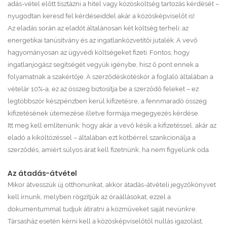
adás-vétel előtt tisztázni a hitel vagy közösköltség tartozás kérdését –
nyugodtan keresd fel kérdéseiddel akár a közösképviselőt is!
Az eladás során az eladót általánosan két költség terheli: az
energetikai tanúsítvány és az ingatlanközvetítői jutalék. A vevő
hagyományosan az ügyvédi költségeket fizeti. Fontos, hogy
ingatlanjogász segítségét vegyük igénybe, hisz ő pont ennek a
folyamatnak a szakértője. A szerződéskötéskör a foglaló általában a
vételár 10%-a, ez az összeg biztosítja be a szerződő feleket – ez
legtöbbször készpénzben kerül kifizetésre, a fennmaradó összeg
kifizetésének ütemezése illetve formája megegyezés kérdése.
Itt meg kell említenünk, hogy akár a vevő késik a kifizetéssel, akár az
eladó a kiköltözéssel – általában ezt kötbérrel szankcionálja a
szerződés, amiért súlyos árat kell fizetnünk, ha nem figyelünk oda.
Az átadás-átvétel
Mikor átvesszük új otthonunkat, akkor átadás-átvételi jegyzőkönyvet
kell írnunk, melyben rögzítjük az óraállásokat, ezzel a
dokumentummal tudjuk átíratni a közműveket saját nevünkre.
Társasház esetén kérni kell a közösképviselőtől nullás igazolást,