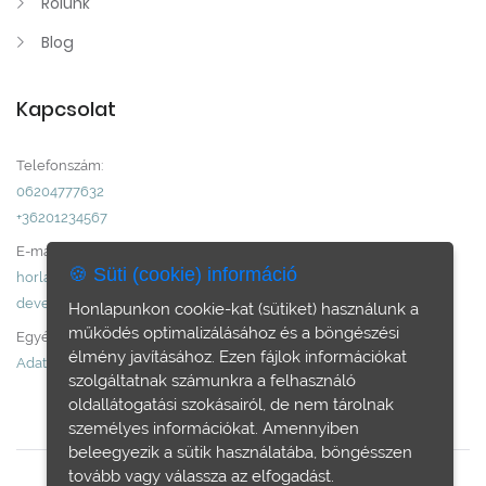
Rólunk
Blog
Kapcsolat
Telefonszám:
06204777632
+36201234567
E-mail:
🍪 Süti (cookie) információ
horlandiroda@gmail.com
develop@dummy.com
Honlapunkon cookie-kat (sütiket) használunk a
működés optimalizálásához és a böngészési
Egyéb:
élmény javításához. Ezen fájlok információkat
Adatvédelem
szolgáltatnak számunkra a felhasználó
oldallátogatási szokásairól, de nem tárolnak
személyes információkat. Amennyiben
beleegyezik a sütik használatába, böngésszen
tovább vagy válassza az elfogadást.