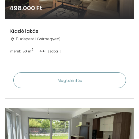
498.000 Ft
Kiadó lakás
Budapest I. (Várnegyed)
2
méret: 150 m
4 + 1 szoba
Megtekintés