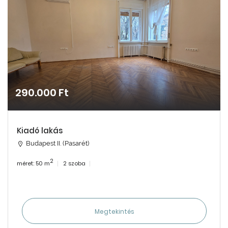
290.000 Ft
Kiadó lakás
Budapest II. (Pasarét)
2
méret: 50 m
2 szoba
Megtekintés