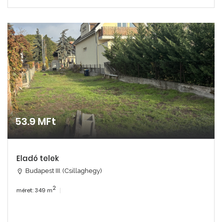
53.9 MFt
Eladó telek
Budapest III. (Csillaghegy)
2
méret: 349 m