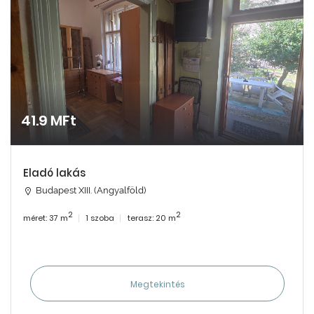
41.9 MFt
Eladó lakás
Budapest XIII. (Angyalföld)
2
2
méret: 37 m
1 szoba
terasz: 20 m
Megtekintés