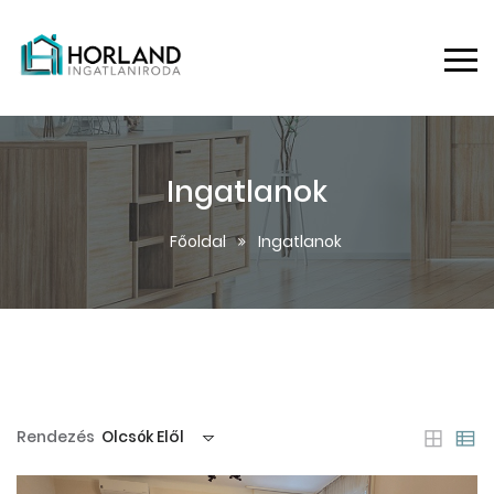
Ingatlanok
Főoldal
Ingatlanok
Rendezés
Olcsók Elől