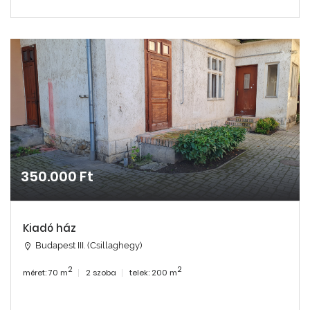
350.000 Ft
Kiadó ház
Budapest III. (Csillaghegy)
2
2
méret: 70 m
2 szoba
telek: 200 m