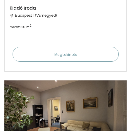
Kiadó iroda
Budapest I. (Várnegyed)
2
méret: 150 m
Megtekintés