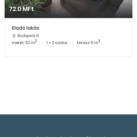
72.0 MFt
Eladó lakás
Budapest III.
2
2
méret: 52 m
1 + 2 szoba
terasz: 5 m