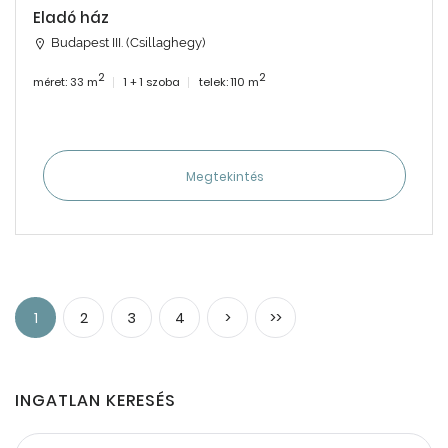
Eladó ház
Budapest III. (Csillaghegy)
2
2
méret: 33 m
1 + 1 szoba
telek: 110 m
Megtekintés
1
2
3
4
>
>>
INGATLAN KERESÉS