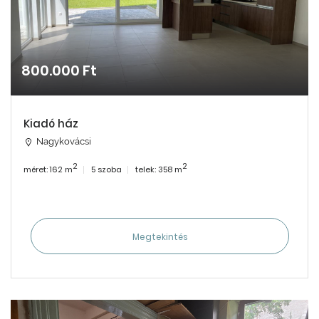
800.000 Ft
Kiadó ház
Nagykovácsi
2
2
méret: 162 m
5 szoba
telek: 358 m
Megtekintés