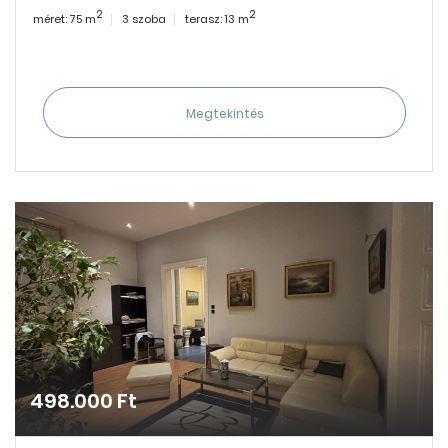
2
2
méret: 75 m
3 szoba
terasz: 13 m
Megtekintés
498.000 Ft