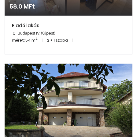
58.0 MFt
Eladó lakás
Budapest IV. (Újpest)
2
méret: 54 m
2 + 1 szoba