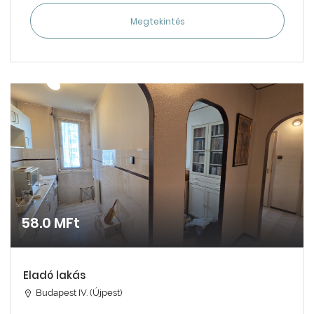
Megtekintés
58.0 MFt
Eladó lakás
Budapest IV. (Újpest)