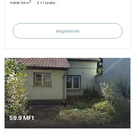
2
méret: 54 m
2 + 1 szoba
Megtekintés
59.9 MFt