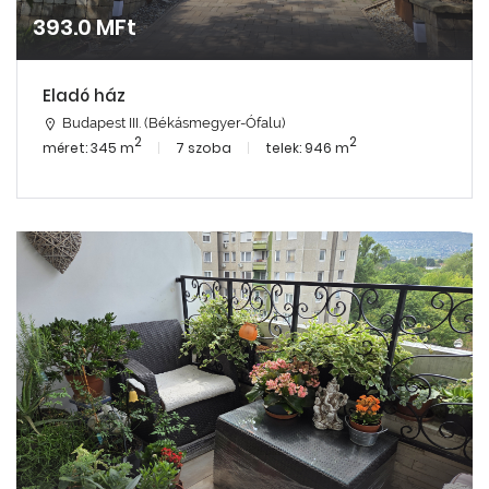
393.0 MFt
Eladó ház
Budapest III. (Békásmegyer-Ófalu)
2
2
méret: 345 m
7 szoba
telek: 946 m